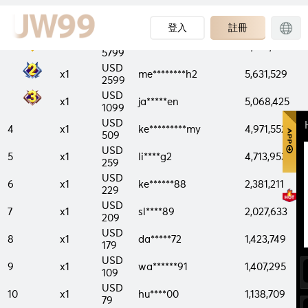
PRIZE
CASH
RANK
USERNAME
TURNOVER
COUNT
PRIZE
登入
註冊
USD
x1
ha******22
6,555,686
5799
USD
x1
me********h2
5,631,529
2599
USD
x1
ja*****en
5,068,425
1099
USD
4
x1
ke*********my
4,971,552
509
USD
5
x1
li****g2
4,713,953
259
USD
6
x1
ke******88
2,381,211
229
USD
7
x1
sl****89
2,027,633
209
USD
8
x1
da*****72
1,423,749
179
USD
9
x1
wa******91
1,407,295
109
USD
10
x1
hu****00
1,138,709
79