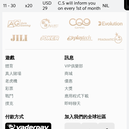
USD
C.S will inform you
11 - 30
x20
NIL
29
on every 1st of month
遊戲
訊息
體育
VIP俱樂部
真人賭場
商城
老虎機
優惠
彩票
大獎
戰鬥
應用程式下載
撲克
即時聊天
付款方式
加入我們的全球社區