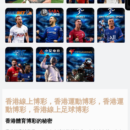
香港線上博彩，香港運動博彩，香港運
動博彩，香港線上足球博彩
香港體育博彩的秘密