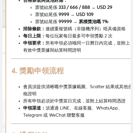
合格票號與獎池對應：
票號結尾係
333 / 666 / 888 → USD 29
票號結尾係
9999 → USD 109
票號結尾係
99999 → 累積獎池嘅 1%
排除條款：
連續重複號碼（非隨機序列）唔具備資格
每日上限：
每位玩家每日最多可申領獎勵 2 次
申領要求：
所有申領必須喺同一日曆日內完成，並附上
有效中獎票據與結算時間證明
4. 獎勵申領流程
會員須提供清晰嘅中獎票據截圖、Scatter 結果或其他合
格證明
所有申領必須於中獎當日完成，並附上結算時間憑證
申領渠道：
須通過 LINE、在線客服、WhatsApp、
Telegram 或 WeChat 聯繫客服