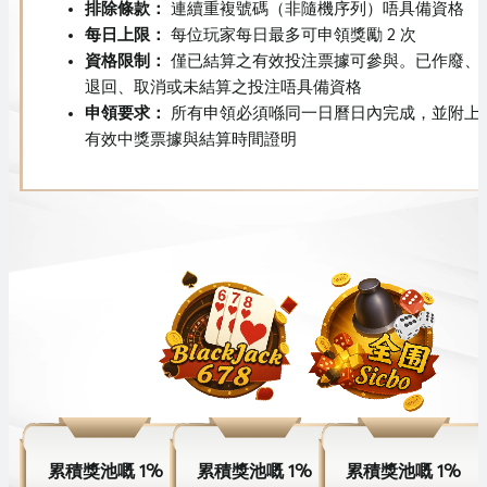
排除條款：
連續重複號碼（非隨機序列）唔具備資格
每日上限：
每位玩家每日最多可申領獎勵 2 次
資格限制：
僅已結算之有效投注票據可參與。已作廢、
退回、取消或未結算之投注唔具備資格
申領要求：
所有申領必須喺同一日曆日內完成，並附上
有效中獎票據與結算時間證明
累積獎池嘅 1%
累積獎池嘅 1%
累積獎池嘅 1%