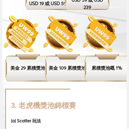
USD 59 或 USD
USD 19 或 USD 59
239
美金 29 累積獎池
美金 109 累積獎池
累積獎池嘅 1%
3. 老虎機獎池錦標賽
(a) Scatter 玩法