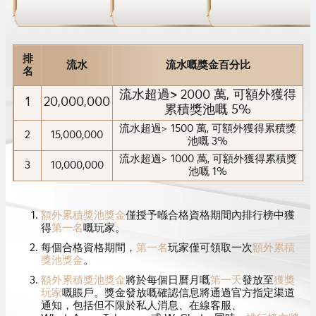
排
流水
流水嘅獎金百分比
名
流水超過> 2000 萬, 可額外獲得
1
20,000,000
累積獎池嘅 5%
流水超過> 1500 萬, 可額外獲得累積獎
2
15,000,000
池嘅 3%
流水超過> 1000 萬, 可額外獲得累積獎
3
10,000,000
池嘅 1%
額外累積獎池獎金
僅授予喺合格資格期間內排行榜中獲
得
第一名
嘅玩家。
每個合格資格期間，
第一名
玩家僅可領取一次
額外累積
獎池獎金
。
額外累積獎池獎金
將於每個日曆月嘅
第一天
發放至
獲獎
玩家
嘅賬戶。獎金發放嘅確認信息將通過官方指定渠道
通知，包括但不限於私人消息、在線客服、