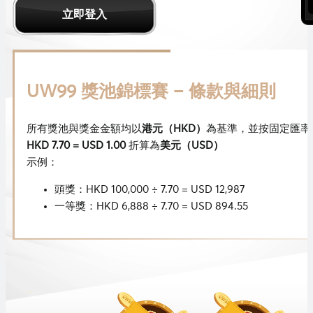
立即登入
立即註冊
UW99 獎池錦標賽 – 條款與細則
所有獎池與獎金金額均以
港元（HKD）
為基準，並按固定匯率
HKD 7.70 = USD 1.00
折算為
美元（USD）
示例：
頭獎：HKD 100,000 ÷ 7.70 = USD 12,987
一等獎：HKD 6,888 ÷ 7.70 = USD 894.55