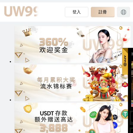
登入
註冊