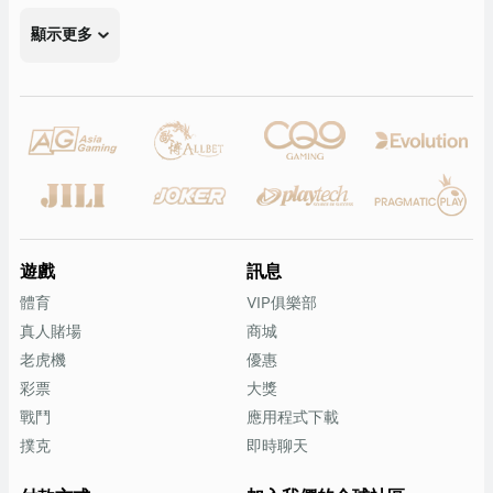
無論您在賭場玩什麼，都能獲得最佳體驗。玩家可以享受各種
顯示更多
紙牌遊戲的樂趣。旋轉賭桌，開啟 918kiss 香港線上賭場最刺
激、最有趣的遊戲體驗。
享受真人及線上賭場遊戲無與倫比的刺激，不要錯過在值得信
賴的遊戲網站上暢玩頂級線上賭場遊戲的機會。
想在最佳平台上體驗最佳遊戲嗎？快來 Uw99 線上賭場，體驗
精彩的賭場遊戲！
真人二十一點
遊戲
訊息
二十一點是廣為人知的著名線上銀行遊戲的變體；玩二十一點
體育
VIP俱樂部
需要運氣才能贏得勝利。但二十一點的規則簡單易懂，玩家可
真人賭場
商城
以輕鬆上手。
老虎機
優惠
快節奏的遊戲和簡單的遊戲策略使二十一點成為無可爭議的賭
彩票
大獎
場之王。
戰鬥
應用程式下載
二十一點的特徵
撲克
即時聊天
二十一點是一款提供公平遊戲和簡單遊戲技巧的賭場遊戲。