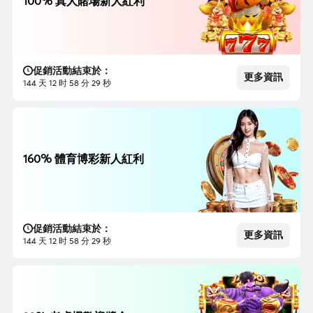
100% 真人賭場新人紅利
促銷活動結束於：
更多資訊
144 天 12 时 58 分 28 秒
160% 體育博彩新人紅利
促銷活動結束於：
更多資訊
144 天 12 时 58 分 28 秒