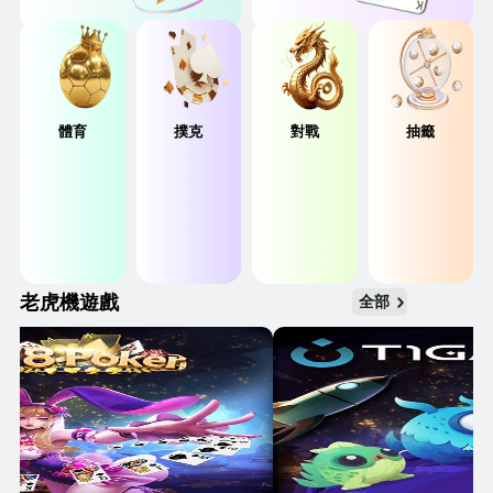
體育
撲克
對戰
抽籤
老虎機遊戲
全部