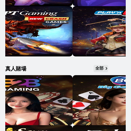
真人賭場
全部