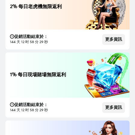
2% 每日老虎機無限返利
促銷活動結束於：
更多資訊
144 天 12 时 58 分 28 秒
1% 每日現場賭場無限返利
促銷活動結束於：
更多資訊
144 天 12 时 58 分 28 秒