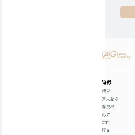
遊戲
體育
真人賭場
老虎機
彩票
戰鬥
撲克