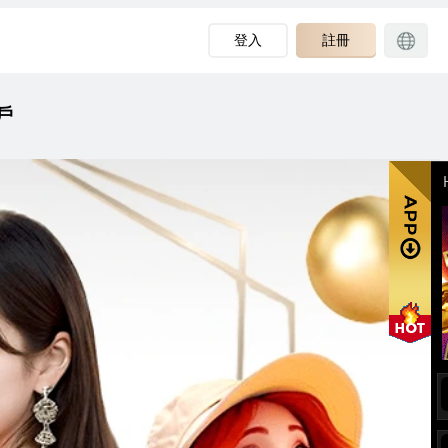
登入
註冊
戶